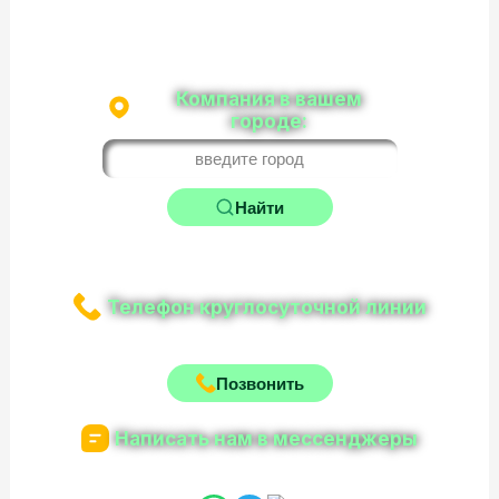
Компания в вашем
городе:
Найти
Телефон круглосуточной линии
8-800-200-08-04
Позвонить
Написать нам в мессенджеры
+7-960-540-20-50