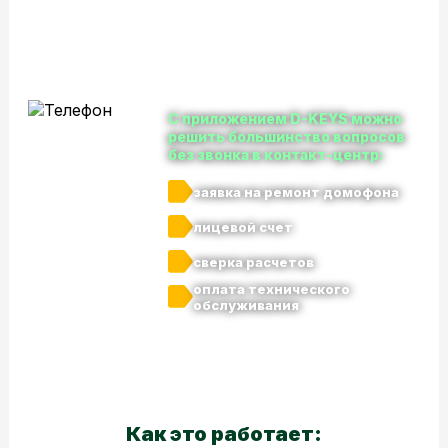
Приложение
D-KEYS
С приложением D-KEYS можно
решить большинство вопросов
без звонка в контакт-центр:
заявка на ремонт домофона
лицевой счет
сверка расчетов
оплата технического
обслуживания
Как это работает: